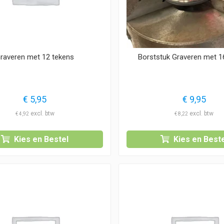
raveren met 12 tekens
Borststuk Graveren met 1
€
5,95
€
9,95
€
4,92
€
8,22
Kies en Bestel
Kies en Beste