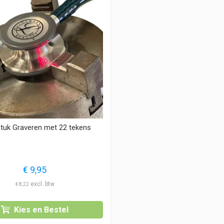
tuk Graveren met 22 tekens
€
9,95
€
8,22
Kies en Bestel