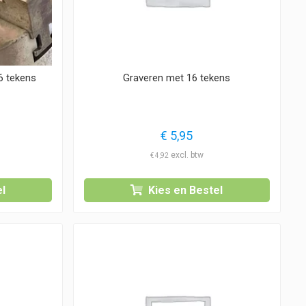
6 tekens
Graveren met 16 tekens
€
5,95
€
4,92
l
Kies en Bestel