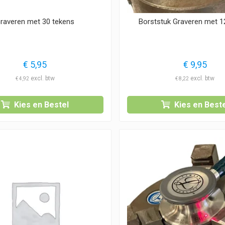
raveren met 30 tekens
Borststuk Graveren met 1
€
5,95
€
9,95
€
4,92
€
8,22
Kies en Bestel
Kies en Beste