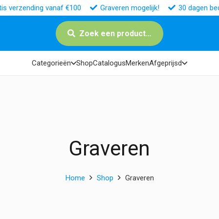
tis verzending vanaf €100
Graveren mogelijk!
30 dagen bed
Zoek een product…
Categorieën
Shop
Catalogus
Merken
Afgeprijsd
Graveren
Home
Shop
Graveren