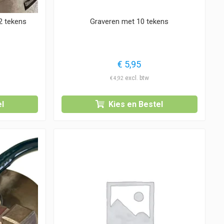
2 tekens
Graveren met 10 tekens
€
5,95
€
4,92
l
Kies en Bestel