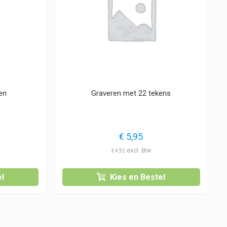
en
Graveren met 22 tekens
€
5,95
€
4,92
l
Kies en Bestel