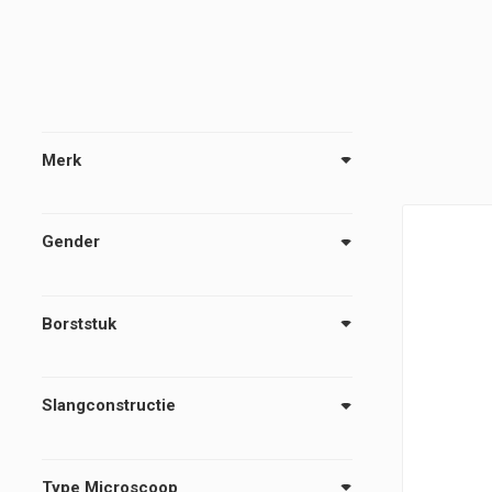
Merk
Gender
Borststuk
Slangconstructie
Type Microscoop