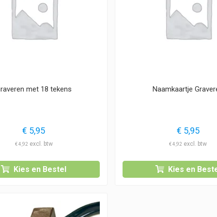
raveren met 18 tekens
Naamkaartje Graver
€
5,95
€
5,95
€
4,92
€
4,92
Kies en Bestel
Kies en Beste