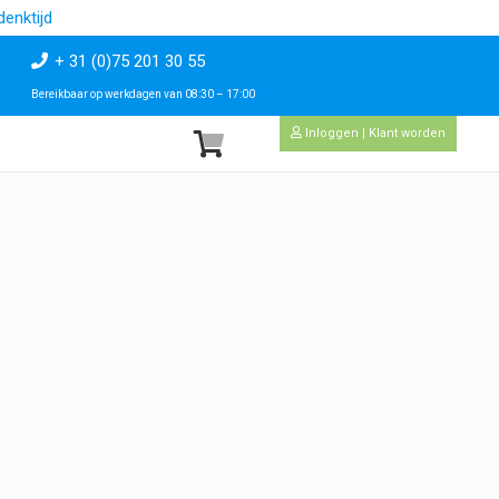
enktijd
+ 31 (0)75 201 30 55
Bereikbaar op werkdagen van 08:30 – 17:00
Inloggen | Klant worden